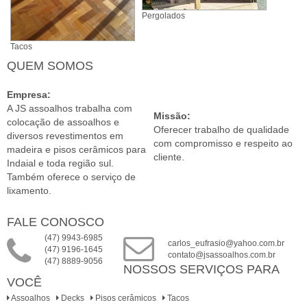
Pergolados
Tacos
QUEM SOMOS
Empresa:
A JS assoalhos trabalha com
Missão:
colocação de assoalhos e
Oferecer trabalho de qualidade
diversos revestimentos em
com compromisso e respeito ao
madeira e pisos cerâmicos para
cliente.
Indaial e toda região sul.
Também oferece o serviço de
lixamento.
FALE CONOSCO
(47) 9943-6985
carlos_eufrasio@yahoo.com.br
(47) 9196-1645
contato@jsassoalhos.com.br
(47) 8889-9056
NOSSOS SERVIÇOS PARA
VOCÊ
Assoalhos
Decks
Pisos cerâmicos
Tacos