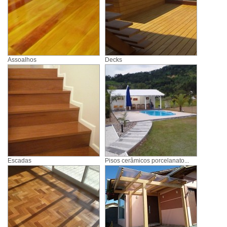
Assoalhos
Decks
Escadas
Pisos cerâmicos porcelanato...